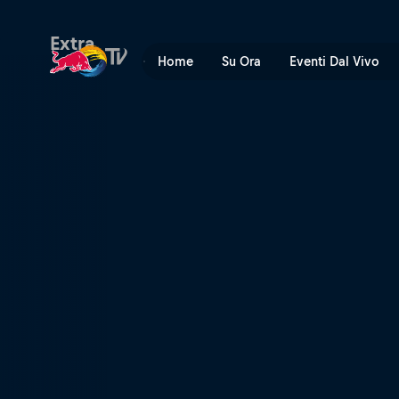
Snowmads | Red Bull TV
Extra
Home
Su Ora
Eventi Dal Vivo