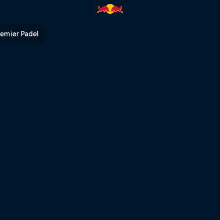
 Red Bull TV
remier Padel