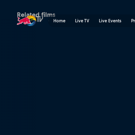
CS:GO - Az utolsó fejezet |
Related films
Home
Live TV
Live Events
P