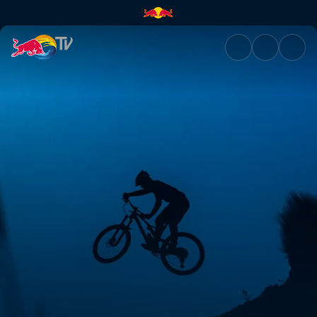
Kolumbia volt Rob Warner utol