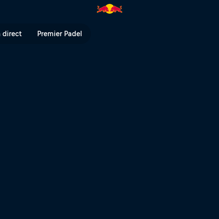
nde en replay ! | Red Bull TV
 direct
Premier Padel