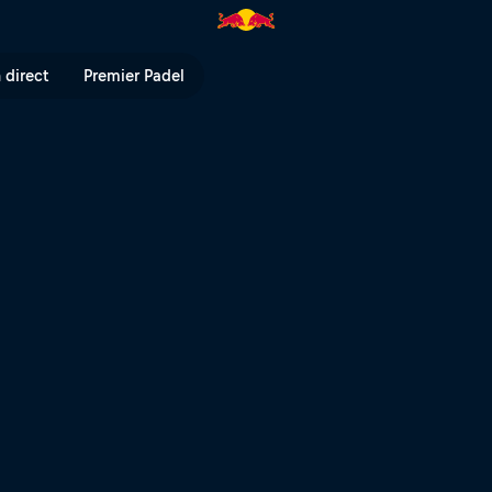
z, une journée avec la numéro u
 direct
Premier Padel