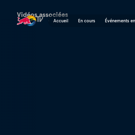
Zion Wright dans You Good 
Vidéos associées
Accueil
En cours
Événements en