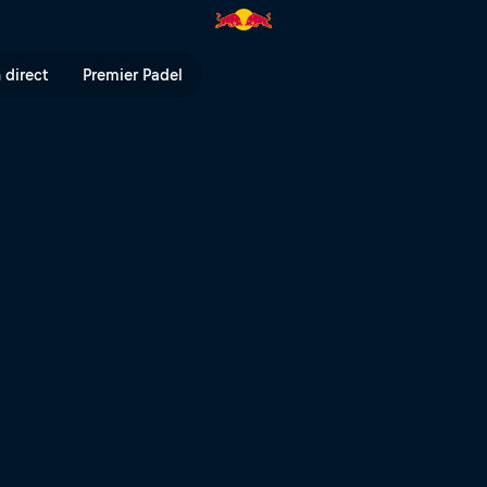
? | Red Bull TV
 direct
Premier Padel