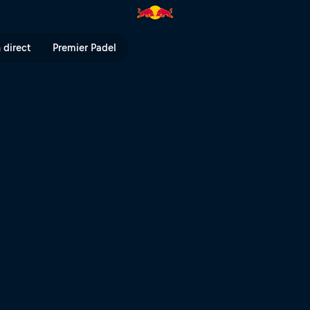
scente à Rotorua | Red Bull TV
 direct
Premier Padel