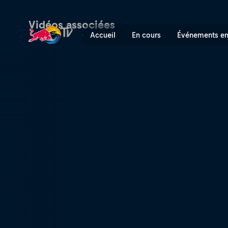
CJ Collins FER DAYZ | Red B
Vidéos associées
Accueil
En cours
Événements en