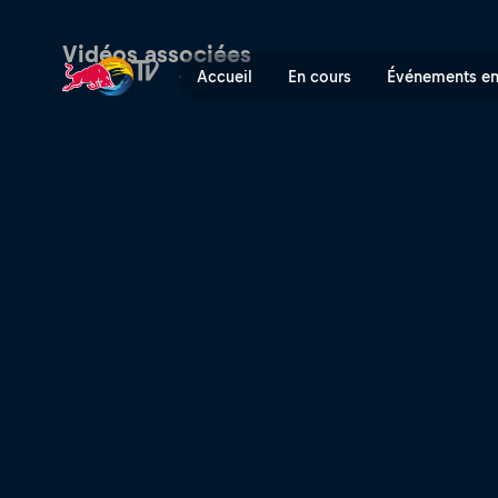
Drift Masters : Finlande – T
Vidéos associées
Accueil
En cours
Événements en