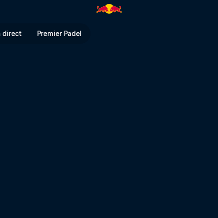
op 32 | Red Bull TV
 direct
Premier Padel