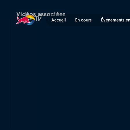
Demi-Finales Halfpipe Hom
Vidéos associées
Accueil
En cours
Événements en