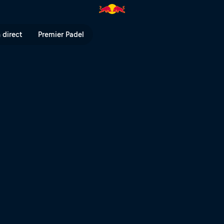
mes - Burton US Open | Red Bu
 direct
Premier Padel