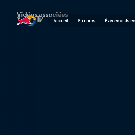
Bam Margera | Red Bull TV
Vidéos associées
Accueil
En cours
Événements en