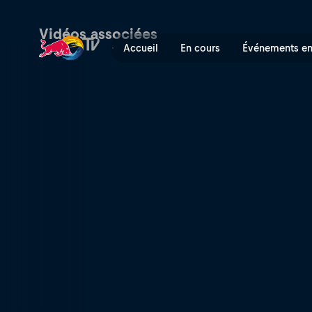
Un No Contest unique au W
Vidéos associées
Accueil
En cours
Événements en