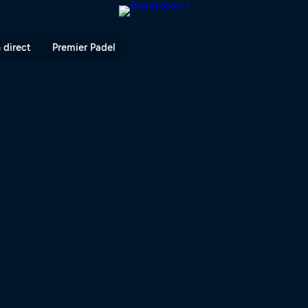
ave Ranch | Red Bull TV
 direct
Premier Padel