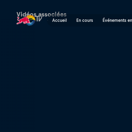
Bearclaw invitational | Red
Vidéos associées
Accueil
En cours
Événements en