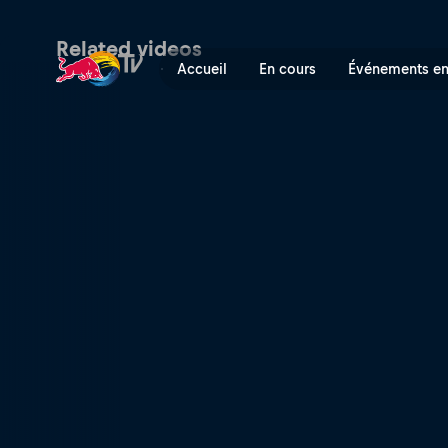
G-Rod's Revenge | Red Bull
Related videos
Accueil
En cours
Événements en