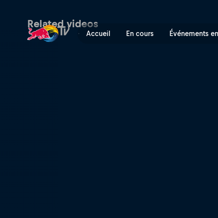
Hoops4Hope | Red Bull TV
Related videos
Accueil
En cours
Événements en