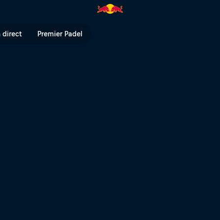
nelle | Red Bull TV
 direct
Premier Padel