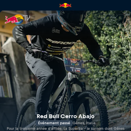
Red Bull Gênes Cerro Abajo | 
Red Bull Cerro Abajo
Événement passé
Gênes, Italie
Pour la troisième année d'affilée, La Superba – le surnom dont Gênes