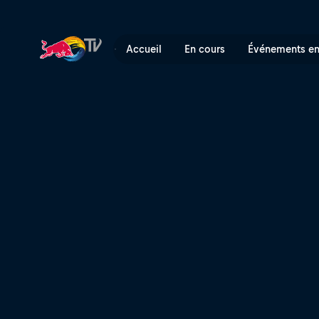
DJ Ready D | Red Bull TV
Accueil
En cours
Événements en