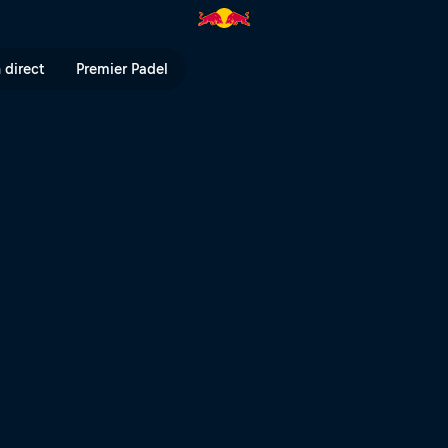
rron à Val di Sole | Red Bull T
 direct
Premier Padel