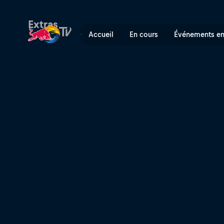
Snowmads | Red Bull TV
Extras
Accueil
En cours
Événements en