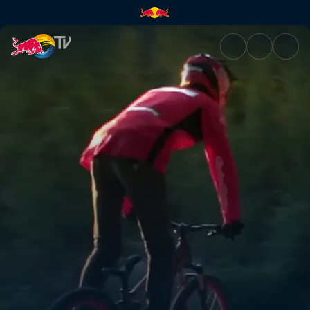
Junkyard slopestyle | Red Bul