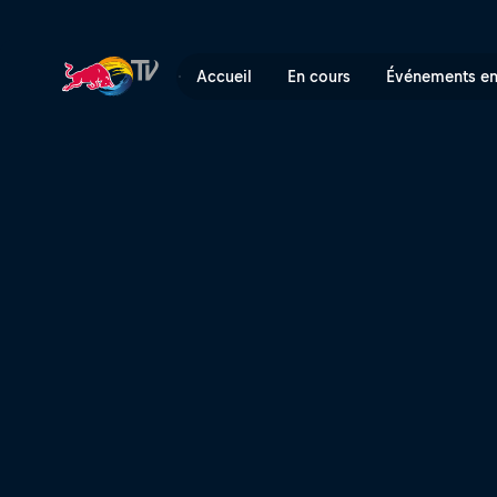
Mikill Pane | Red Bull TV
Accueil
En cours
Événements en