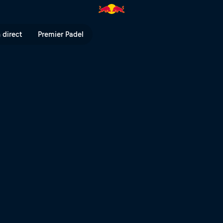
alifications en direct | Red Bul
 direct
Premier Padel