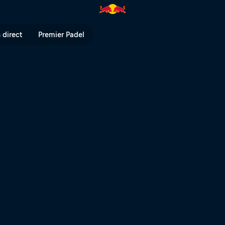
e Quart Vide | Red Bull TV
 direct
Premier Padel