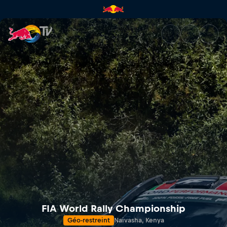
Safari Rallye du Kenya | Red B
FIA World Rally Championship
Géo-restreint
Naivasha, Kenya