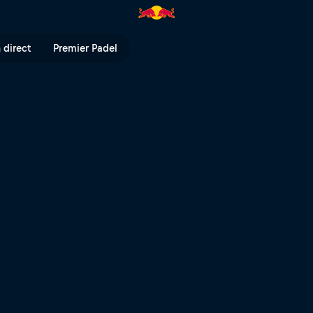
u Dakar 2023 | Red Bull TV
 direct
Premier Padel