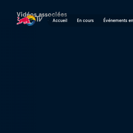
Le run gagnant d'Amaury Pie
Vidéos associées
Accueil
En cours
Événements en