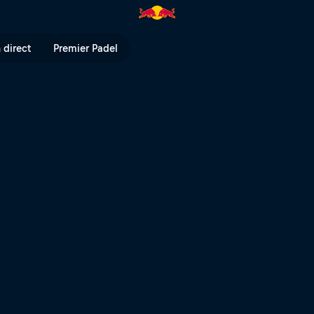
rron à Val di Sole | Red Bull T
 direct
Premier Padel