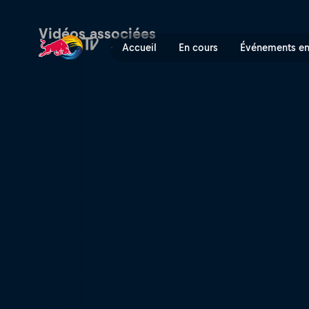
The victory feeling | Red B
Vidéos associées
Accueil
En cours
Événements en