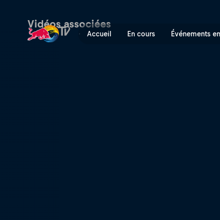
Hawaiian Cabin Fever | Red
Vidéos associées
Accueil
En cours
Événements en