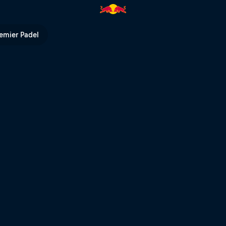
Abajo | Red Bull TV
emier Padel