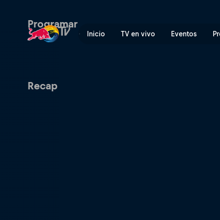
Red Bull Cliff Diving World
Programar
Inicio
TV en vivo
Eventos
Pr
Recap