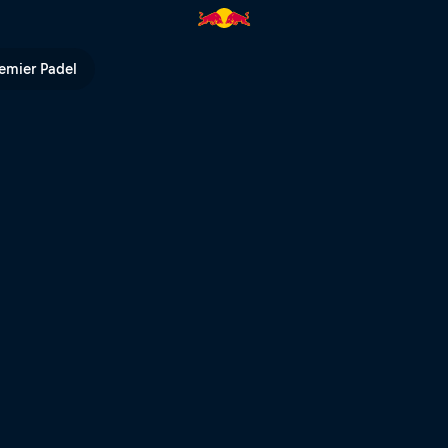
 Series | Red Bull TV
emier Padel