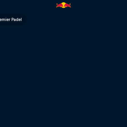
 en el Xross Hard Enduro Rally
emier Padel