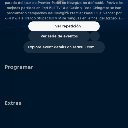
parada del tour de Premier Padel en Newgiza no defraudó. ¡Revive los
mejores partidos en Red Bull TV! Ale Galán y Fede Chingotto se han
proclamado campeones del Newgiza Premier Padel P2 al vencer por
6-4 y 6-1 a Franco Stupaczuk y Mike Yanguas en la final del torneo. Los
número dos revalidan su título en Egipto, sumando ya tres títulos esta
Ver repetición
temporada, y convirtiéndose así en la pareja a batir este año,
superando a Agustín Tapia y Arturo Coello, con dos títulos en su haber
Ver serie de eventos
esta temporada. En el apartado femenino, Bea González y Paula
Josemaría fueron las campeonas tras imponerse en la final a Delfi Brea
Explore event details on redbull.com
y Gemma Triay en tres sets: 6-4, 5-7 y 6-4 que suman, con éste, ya
tres enfrentamientos en finales este año. Revive todos los partidos,
desde los cuartos de final hasta la final, en exclusiva en Red Bull TV.
Los partidos anteriores están disponibles en el canal de YouTube de
Programar
Premier Padel. Más información sobre todos los torneos: venta de
entradas, horarios de partidos, resultados, actualizaciones de
jugadores y todas las últimas noticias en el sitio web oficial de
Premier Padel .
Extras