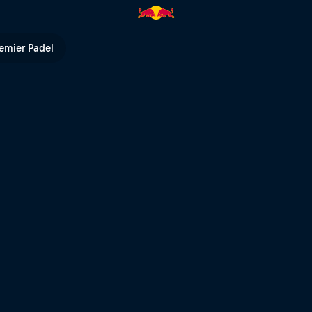
 Romaniacs 2025 | Red Bull TV
emier Padel