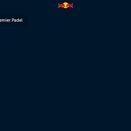
a Super Fórmula | Red Bull TV
emier Padel