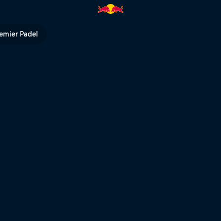
ampionships, pista 2 | Red Bull
emier Padel