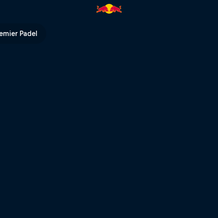
 Red Bull TV
emier Padel