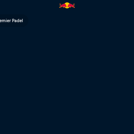
l TV
emier Padel