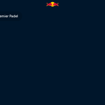
 Bull Driftbrothers | Red Bull 
emier Padel