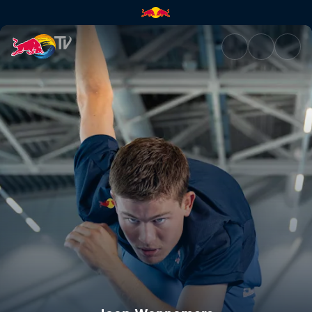
Joep Wennemars | Red Bull T