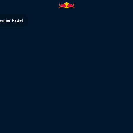
Red Bull TV
emier Padel