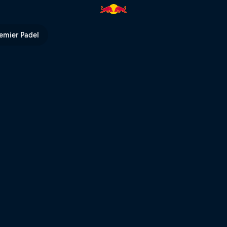
 con Thomas Genon | Red Bull
emier Padel