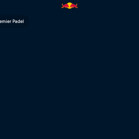
l TV
emier Padel