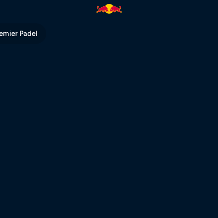
V
emier Padel