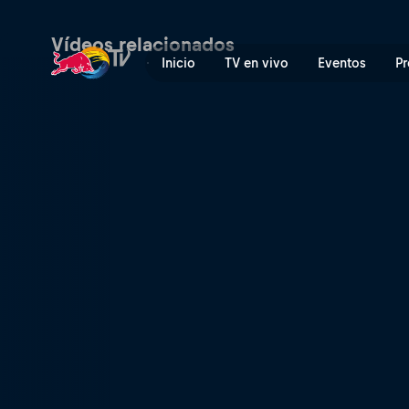
On a Rampage | Red Bull T
Vídeos relacionados
Inicio
TV en vivo
Eventos
Pr