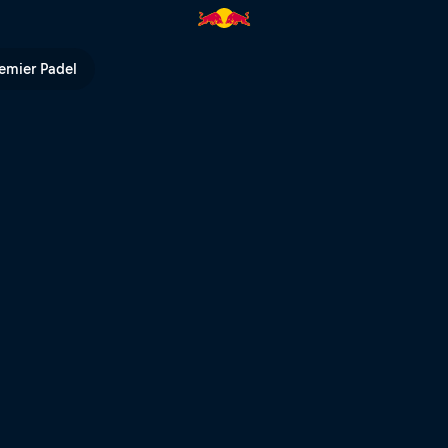
TV
emier Padel