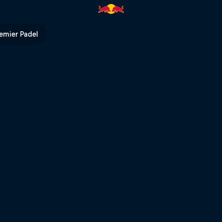
tyle | Red Bull TV
emier Padel