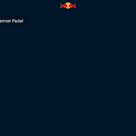
1 | Red Bull TV
emier Padel