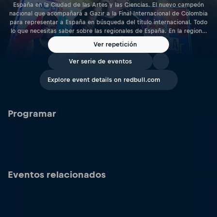
España en la Ciudad de las Artes y las Ciencias. El nuevo campeón
nacional que acompañará a Gazir a la Final Internacional de Colombia
para representar a España en búsqueda del título internacional. Todo
lo que necesitas saber sobre las regionales de España. En la regional
de Granada clasificaron Mnak, NQP, Errecé y Sawi Elekipo. Vuelve a
Ver repetición
verla y repasa el análisis. 4 clasificados de la regional de Barcelona:
La regional de Barcelona envía a Alek, Titus, Ander 2k y Zoyert a la
Ver serie de eventos
Nacional. ¿Te lo perdiste? ¡ Aquí la crónica ! 4 clasificados de la
regional de Madrid: Chuty, Climax, Babi y Peret . Entérate de todo lo
Explore event details on redbull.com
que pasó en el análisis de la regional de Madrid . La entrada a todas
las regionales será completamente gratuita hasta completar aforo.
Programar
Eventos relacionados