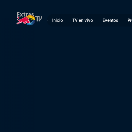
North of Nightfall | Red Bul
Extras
Inicio
TV en vivo
Eventos
Pr