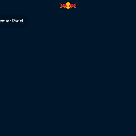
l TV
emier Padel