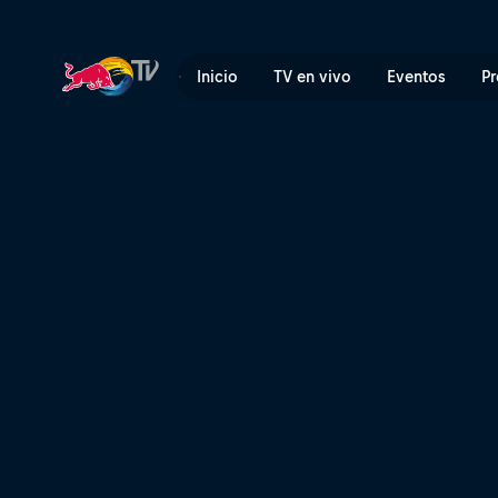
Zero-G, un nuevo reto | Red
Inicio
TV en vivo
Eventos
Pr