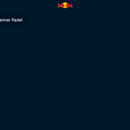
 Bull TV
emier Padel